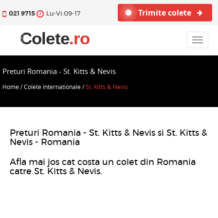
Trimite colete
021 9715
Lu-Vi:09-17
Toggle
navigat
Preturi Romania - St. Kitts & Nevis
Home
/
Colete internationale
/
St. Kitts & Nevis
Preturi Romania - St. Kitts & Nevis si St. Kitts &
Nevis - Romania
Afla mai jos cat costa un colet din Romania
catre St. Kitts & Nevis.