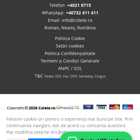
Telefon:
+4021 9715
WhatsApp:
+40732 411 411
Email:
info@colete.ro
Roman, Neamț, România
Politica Cookie
Setări cookies
Politica Confidențialitate
Termeni și Condiții Generale
ANPC
/
SOL
T&C
Fedex
DSC
Fan
DPD
Sameday
Cargus
Copyright
2026 Colete.ro
Folosim cookie-uri pentru o experiență mai bună pe site. Prin
continuarea navigării, ești de acord cu utilizarea acestora.
Poți modifica setările oricând.