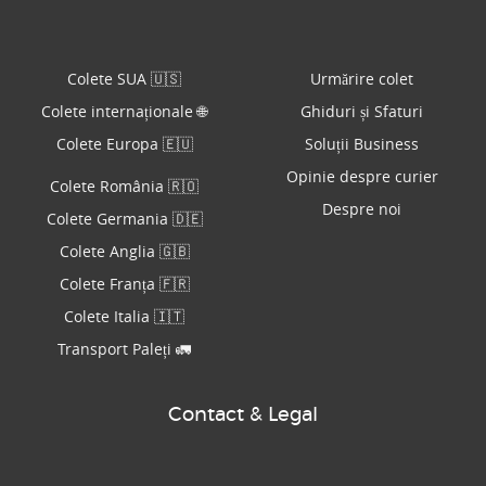
Colete SUA 🇺🇸
Urmărire colet
Colete internaționale 🌐
Ghiduri și Sfaturi
Colete Europa 🇪🇺
Soluții Business
Opinie despre curier
Colete România 🇷🇴
Despre noi
Colete Germania 🇩🇪
Colete Anglia 🇬🇧
Colete Franța 🇫🇷
Colete Italia 🇮🇹
Transport Paleți 🚛
Contact & Legal