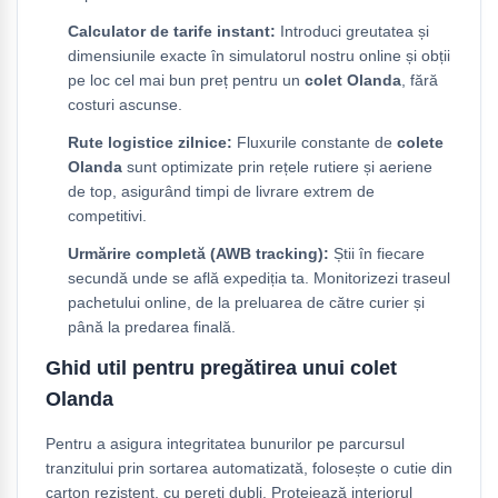
Calculator de tarife instant:
Introduci greutatea și
dimensiunile exacte în simulatorul nostru online și obții
pe loc cel mai bun preț pentru un
colet Olanda
, fără
costuri ascunse.
Rute logistice zilnice:
Fluxurile constante de
colete
Olanda
sunt optimizate prin rețele rutiere și aeriene
de top, asigurând timpi de livrare extrem de
competitivi.
Urmărire completă (AWB tracking):
Știi în fiecare
secundă unde se află expediția ta. Monitorizezi traseul
pachetului online, de la preluarea de către curier și
până la predarea finală.
Ghid util pentru pregătirea unui colet
Olanda
Pentru a asigura integritatea bunurilor pe parcursul
tranzitului prin sortarea automatizată, folosește o cutie din
carton rezistent, cu pereți dubli. Protejează interiorul