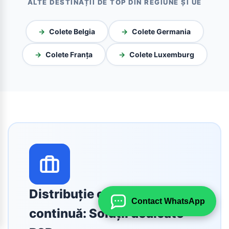
ALTE DESTINAȚII DE TOP DIN REGIUNE ȘI UE
→
Colete Belgia
→
Colete Germania
→
Colete Franța
→
Colete Luxemburg
Distribuție comercială
Contact WhatsApp
continuă: Soluții dedicate