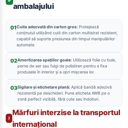
✓
ambalajului
Cutie adecvată din carton gros:
Protejează
01
conținutul utilizând cutii din carton multistrat rezistent,
capabil să suporte presiunea din timpul manipulărilor
automate.
Amortizarea spațiilor goale:
Utilizează folie cu bule,
02
perne de aer sau fulgi de polistiren pentru a fixa
produsele în interior și a opri mișcarea lor.
Sigilare și etichetare plană:
Aplică bandă adezivă
03
rezistentă pe deschideri. Pune eticheta AWB pe o
zonă perfect vizibilă, fără cute sau îndoituri.
Mărfuri interzise la transportul
!
internațional