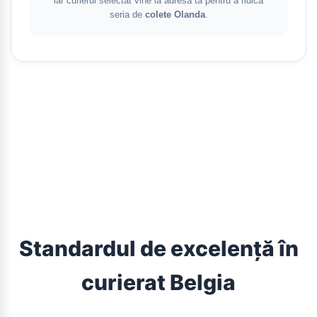
iar curierul selectat vine la adresa ta pentru a ridica
seria de
colete Olanda
.
Standardul de excelență în
curierat Belgia