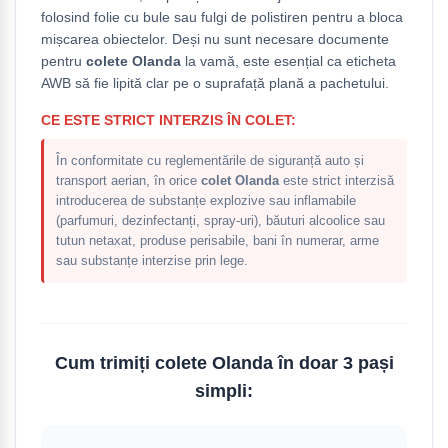
folosind folie cu bule sau fulgi de polistiren pentru a bloca
mișcarea obiectelor. Deși nu sunt necesare documente
pentru
colete Olanda
la vamă, este esențial ca eticheta
AWB să fie lipită clar pe o suprafață plană a pachetului.
CE ESTE STRICT INTERZIS ÎN COLET:
În conformitate cu reglementările de siguranță auto și
transport aerian, în orice
colet Olanda
este strict interzisă
introducerea de substanțe explozive sau inflamabile
(parfumuri, dezinfectanți, spray-uri), băuturi alcoolice sau
tutun netaxat, produse perisabile, bani în numerar, arme
sau substanțe interzise prin lege.
Cum trimiți colete Olanda în doar 3 pași
simpli: