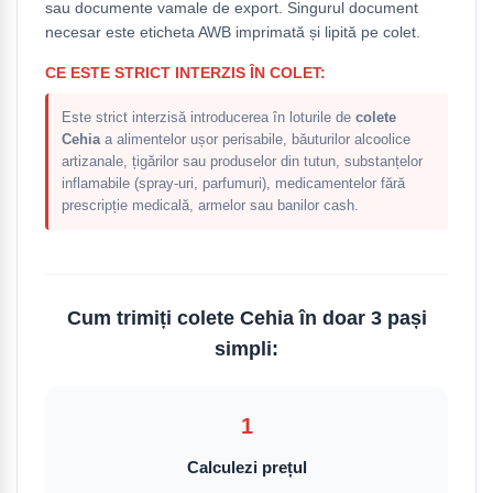
sau documente vamale de export. Singurul document
necesar este eticheta AWB imprimată și lipită pe colet.
CE ESTE STRICT INTERZIS ÎN COLET:
Este strict interzisă introducerea în loturile de
colete
Cehia
a alimentelor ușor perisabile, băuturilor alcoolice
artizanale, țigărilor sau produselor din tutun, substanțelor
inflamabile (spray-uri, parfumuri), medicamentelor fără
prescripție medicală, armelor sau banilor cash.
Cum trimiți colete Cehia în doar 3 pași
simpli:
1
Calculezi prețul