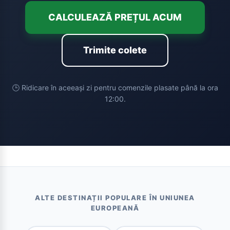
CALCULEAZĂ PREȚUL ACUM
Trimite colete
🕒 Ridicare în aceeași zi pentru comenzile plasate până la ora
12:00.
ALTE DESTINAȚII POPULARE ÎN UNIUNEA
EUROPEANĂ