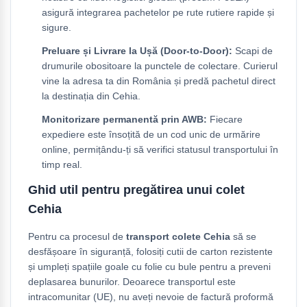
asigură integrarea pachetelor pe rute rutiere rapide și
sigure.
Preluare și Livrare la Ușă (Door-to-Door):
Scapi de
drumurile obositoare la punctele de colectare. Curierul
vine la adresa ta din România și predă pachetul direct
la destinația din Cehia.
Monitorizare permanentă prin AWB:
Fiecare
expediere este însoțită de un cod unic de urmărire
online, permițându-ți să verifici statusul transportului în
timp real.
Ghid util pentru pregătirea unui colet
Cehia
Pentru ca procesul de
transport colete Cehia
să se
desfășoare în siguranță, folosiți cutii de carton rezistente
și umpleți spațiile goale cu folie cu bule pentru a preveni
deplasarea bunurilor. Deoarece transportul este
intracomunitar (UE), nu aveți nevoie de factură proformă