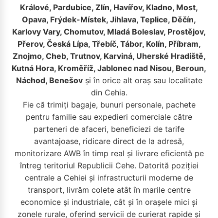
Králové, Pardubice, Zlín, Havířov, Kladno, Most,
Opava, Frýdek-Místek, Jihlava, Teplice, Děčín,
Karlovy Vary, Chomutov, Mladá Boleslav, Prostějov,
Přerov, Česká Lípa, Třebíč, Tábor, Kolín, Příbram,
Znojmo, Cheb, Trutnov, Karviná, Uherské Hradiště,
Kutná Hora, Kroměříž, Jablonec nad Nisou, Beroun,
Náchod, Benešov
și în orice alt oraș sau localitate
din Cehia.
Fie că trimiți bagaje, bunuri personale, pachete
pentru familie sau expedieri comerciale către
parteneri de afaceri, beneficiezi de tarife
avantajoase, ridicare direct de la adresă,
monitorizare AWB în timp real și livrare eficientă pe
întreg teritoriul Republicii Cehe. Datorită poziției
centrale a Cehiei și infrastructurii moderne de
transport, livrăm colete atât în marile centre
economice și industriale, cât și în orașele mici și
zonele rurale, oferind servicii de curierat rapide și