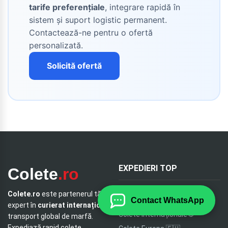
tarife preferențiale
, integrare rapidă în
sistem și suport logistic permanent.
Contactează-ne pentru o ofertă
personalizată.
Solicită ofertă
EXPEDIERI TOP
Colete
.ro
Colete.ro
este partenerul tău
Colete SUA 🇺🇸
Contact WhatsApp
expert în
curierat internațional
și
Colete internaționale 🌐
transport global de marfă.
Expediază rapid
colete