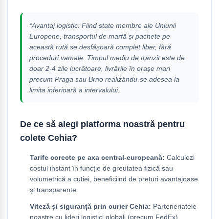
*Avantaj logistic: Fiind state membre ale Uniunii
Europene, transportul de marfă și pachete pe
această rută se desfășoară complet liber, fără
proceduri vamale. Timpul mediu de tranzit este de
doar 2-4 zile lucrătoare, livrările în orașe mari
precum Praga sau Brno realizându-se adesea la
limita inferioară a intervalului.
De ce să alegi platforma noastră pentru
colete Cehia?
Tarife corecte pe axa central-europeană:
Calculezi
costul instant în funcție de greutatea fizică sau
volumetrică a cutiei, beneficiind de prețuri avantajoase
și transparente.
Viteză și siguranță prin curier Cehia:
Parteneriatele
noastre cu lideri logistici globali (precum FedEx)