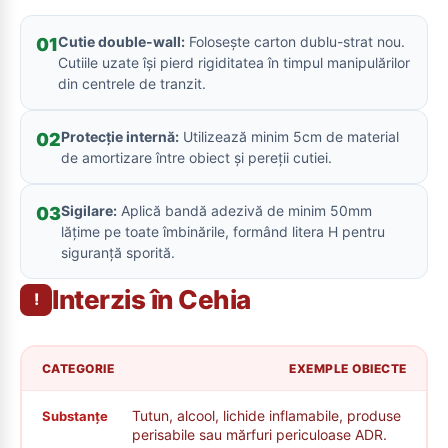
Cutie double-wall:
Folosește carton dublu-strat nou.
01
Cutiile uzate își pierd rigiditatea în timpul manipulărilor
din centrele de tranzit.
Protecție internă:
Utilizează minim 5cm de material
02
de amortizare între obiect și pereții cutiei.
Sigilare:
Aplică bandă adezivă de minim 50mm
03
lățime pe toate îmbinările, formând litera H pentru
siguranță sporită.
Interzis în Cehia
!
CATEGORIE
EXEMPLE OBIECTE
Tutun, alcool, lichide inflamabile, produse
Substanțe
perisabile sau mărfuri periculoase ADR.