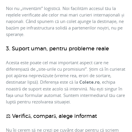
Noi nu „inventăm” logistică. Noi facilităm accesul tău la
rețelele verificate ale celor mai mari curieri internaționali și
naționali. Când spunem că un colet ajunge la destinație, ne
bazăm pe infrastructura solidă a partenerilor noștri, nu pe
speranțe.
3. Suport uman, pentru probleme reale
Acesta este poate cel mai important aspect care ne
diferențiază de „site-urile cu promisiuni”. Știm că în curierat
pot apărea neprevăzute (vreme rea, erori de sortare,
destinatar lipsă). Diferența este că la
Colete.ro
, echipa
noastră de suport este acolo să intervină. Nu ești singur în
fața unui formular automat. Suntem intermediarul tău care
luptă pentru rezolvarea situației.
⚖️ Verifică, compară, alege informat
Nu îți cerem să ne crezi pe cuvânt doar pentru că scriem