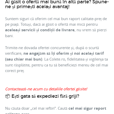
Ai găsit o ofertă mai bună în altă parte? Spune-
ne și primești același avantaj!
Suntem siguri că oferim cel mai bun raport calitate-preț de
pe piață. Totuși, dacă ai găsit o ofertă mai mică pentru
aceleași servicii și condiții de livrare
, nu vrem să pierzi
bani.
Trimite-ne dovada ofertei concurente și, după o scurtă
verificare,
ne angajăm să îți oferim și noi același tarif
(sau chiar mai bun)
. La Colete.ro, fidelitatea și vigilența ta
sunt răsplătite, pentru ca tu să beneficiezi mereu de cel mai
corect preț.
Contactează-ne acum cu detaliile ofertei găsite!
📦 Ești gata să expediezi fără griji?
Nu căuta doar „cel mai ieftin”. Caută
cel mai sigur raport