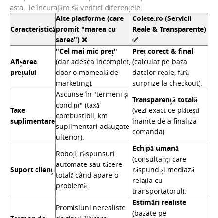
asta. Te încurajăm să verifici diferențele:
Alte platforme (care
Colete.ro (Servicii
Caracteristică
promit "marea cu
Reale & Transparente)
sarea") ❌
✅
"Cel mai mic preț"
Preț corect & final
Afișarea
(dar adesea incomplet,
(calculat pe baza
prețului
doar o momeală de
datelor reale, fără
marketing).
surprize la checkout).
Ascunse în "termeni și
Transparență totală
condiții" (taxă
Taxe
(vezi exact ce plătești
combustibil, km
suplimentare
înainte de a finaliza
suplimentari adăugate
comanda).
ulterior).
Echipă umană
Roboți, răspunsuri
(consultanți care
automate sau tăcere
Suport clienți
răspund și mediază
totală când apare o
relația cu
problemă.
transportatorul).
Estimări realiste
Promisiuni nerealiste
(bazate pe