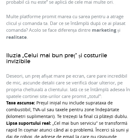
probabil că nu este” se aplică de cele mai multe ori.
Multe platforme promit marea cu sarea pentru a atrage
clicul și comanda ta. Dar ce se întâmplă după ce ai plasat
comanda? Acolo se face diferența dintre
marketing
și
realitate
.
Iluzia „Celui mai bun preț” și costurile
invizibile
Deseori, un preț afișat mare pe ecran, care pare incredibil
de mic, ascunde detalii care se verifică doar ulterior, pe
propria cheltuială a clientului. Iată ce se întâmplă adesea în
spatele cortinei site-urilor care promit „totul”:
Taxe ascunse:
Prețul inițial nu include suprataxa de
combustibil, TVA-ul sau taxele pentru zone îndepărtate
(kilometri suplimentari). Te trezești la final că plătești dublu.
Lipsa suportului real:
„Cel mai bun serviciu” se transformă
rapid în coșmar atunci când ai o problemă. Încerci să suni și
dai de roboți, de adrese de email la care nu răspunde