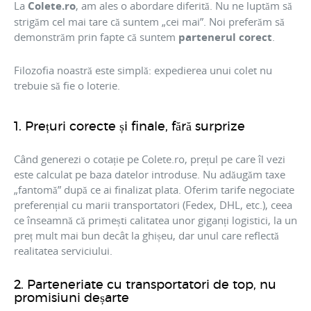
La
Colete.ro
, am ales o abordare diferită. Nu ne luptăm să
strigăm cel mai tare că suntem „cei mai”. Noi preferăm să
demonstrăm prin fapte că suntem
partenerul corect
.
Filozofia noastră este simplă: expedierea unui colet nu
trebuie să fie o loterie.
1. Prețuri corecte și finale, fără surprize
Când generezi o cotație pe Colete.ro, prețul pe care îl vezi
este calculat pe baza datelor introduse. Nu adăugăm taxe
„fantomă” după ce ai finalizat plata. Oferim tarife negociate
preferențial cu marii transportatori (Fedex, DHL, etc.), ceea
ce înseamnă că primești calitatea unor giganți logistici, la un
preț mult mai bun decât la ghișeu, dar unul care reflectă
realitatea serviciului.
2. Parteneriate cu transportatori de top, nu
promisiuni deșarte