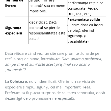
Termen de
de tipul "livrare
performanța rețelelor
livrare
instantă" sau termene
consacrate: Fedex,
imposibile.
DHL, DSC, etc.).
Parteneriate solide
Risc ridicat. Dacă
(lucrăm doar cu lideri
Siguranța
pachetul se pierde,
de piață, oferind
expedierii
responsabilitatea este
siguranță și
pasată.
trasabilitate).
Data viitoare când vezi un site care promite „luna de pe
cer” la preț de nimic, întreabă-te:
Dacă apare o problemă,
am pe cine să sun? Este acest preț final sau doar o
„momeală”?
La
Colete.ro
, nu vindem iluzii. Oferim un serviciu de
expediere simplu, sigur și, cel mai important,
real
.
Preferăm să fii plăcut surprins de calitatea serviciului, decât
dezamăgit de o promisiune nerespectată.