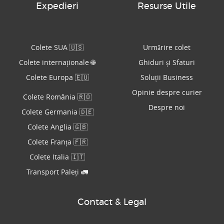
Expedieri
Resurse Utile
Colete SUA 🇺🇸
Urmărire colet
Colete internaționale 🌐
Ghiduri și Sfaturi
Colete Europa 🇪🇺
Soluții Business
Opinie despre curier
Colete România 🇷🇴
Despre noi
Colete Germania 🇩🇪
Colete Anglia 🇬🇧
Colete Franța 🇫🇷
Colete Italia 🇮🇹
Transport Paleți 🚛
Contact & Legal