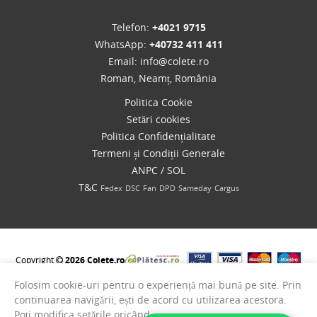
Telefon:
+4021 9715
WhatsApp:
+40732 411 411
Email:
info@colete.ro
Roman, Neamț, România
Politica Cookie
Setări cookies
Politica Confidențialitate
Termeni și Condiții Generale
ANPC
/
SOL
T&C
Fedex
DSC
Fan
DPD
Sameday
Cargus
Copyright
2026 Colete.ro
Folosim cookie-uri pentru o experiență mai bună pe site. Prin
continuarea navigării, ești de acord cu utilizarea acestora.
Poți modifica setările oricând.