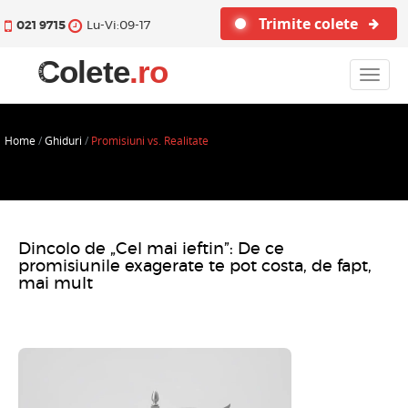
Trimite colete
021 9715
Lu-Vi:09-17
Toggle
navigat
Home
/
Ghiduri
/
Promisiuni vs. Realitate
Dincolo de „Cel mai ieftin”: De ce
promisiunile exagerate te pot costa, de fapt,
mai mult