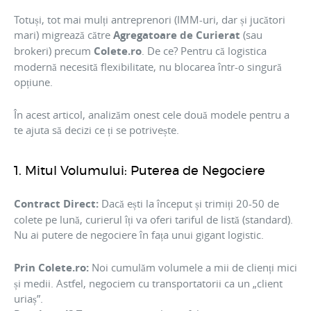
Totuși, tot mai mulți antreprenori (IMM-uri, dar și jucători
mari) migrează către
Agregatoare de Curierat
(sau
brokeri) precum
Colete.ro
. De ce? Pentru că logistica
modernă necesită flexibilitate, nu blocarea într-o singură
opțiune.
În acest articol, analizăm onest cele două modele pentru a
te ajuta să decizi ce ți se potrivește.
1. Mitul Volumului: Puterea de Negociere
Contract Direct:
Dacă ești la început și trimiți 20-50 de
colete pe lună, curierul îți va oferi tariful de listă (standard).
Nu ai putere de negociere în fața unui gigant logistic.
Prin Colete.ro:
Noi cumulăm volumele a mii de clienți mici
și medii. Astfel, negociem cu transportatorii ca un „client
uriaș”.