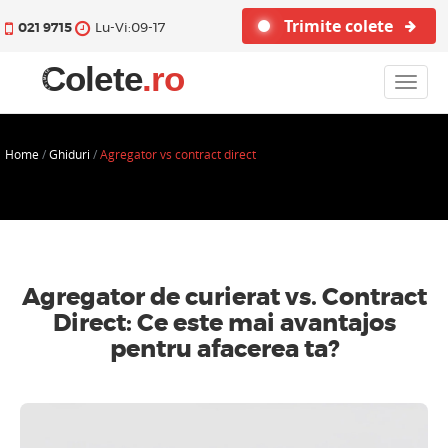
Trimite colete
021 9715
Lu-Vi:09-17
Toggle
navigat
Home
/
Ghiduri
/
Agregator vs contract direct
Agregator de curierat vs. Contract
Direct: Ce este mai avantajos
pentru afacerea ta?