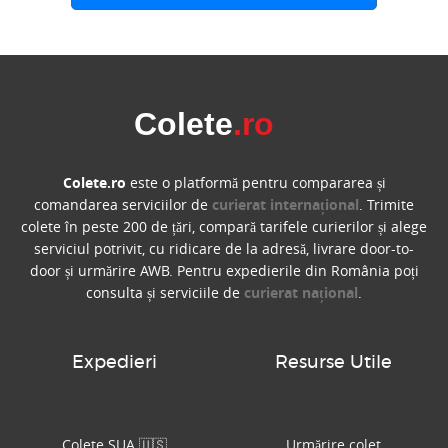
Colete
.ro
Colete.ro
este o platformă pentru compararea și
comandarea serviciilor de
curierat internațional
. Trimite
colete în peste 200 de țări, compară tarifele curierilor și alege
serviciul potrivit, cu ridicare de la adresă, livrare door-to-
door și urmărire AWB. Pentru expedierile din România poți
consulta și serviciile de
curierat național
.
Expedieri
Resurse Utile
Colete SUA 🇺🇸
Urmărire colet