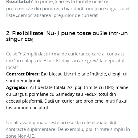
Rezultatul?
Tu primești acces la tarifele noastre
preferențiale din prima zi, chiar dacă trimiți un singur colet.
Este „democratizarea” prețurilor de curierat.
2. Flexibilitate: Nu-ți pune toate ouăle într-un
singur coș
Ce se întâmplă dacă firma de curierat cu care ai contract
intră în colaps de Black Friday sau are grevă la depozitul
local?
Contract Direct:
Ești blocat. Livrările tale întârzie, clienții tăi
sunt nemulțumiți.
Agregator:
Ai libertate totală. Azi poți trimite cu DPD, mâine
cu Cargus, poimâine cu Sameday sau FedEx, totul din
aceeași platformă. Dacă un curier are probleme, muți fluxul
instantaneu pe altul.
Un alt avantaj major este accesul la rute globale fără
contracte suplimentare. De exemplu, poți trimite simplu în
zone Non-UE.